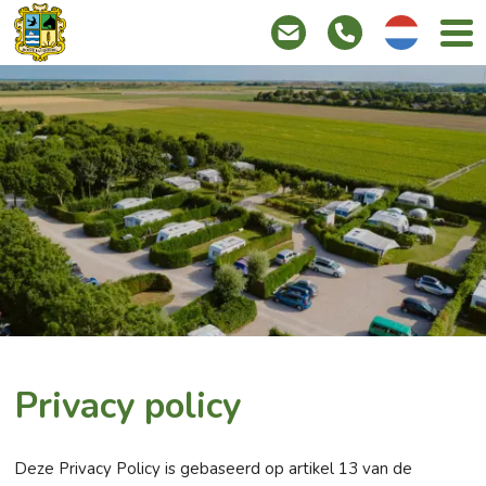
info@hoevebatenburg.n
Tel:
Deutsch
+31(0)
111
671
726
Privacy policy
Deze Privacy Policy is gebaseerd op artikel 13 van de