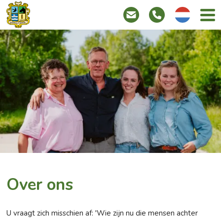
info@hoevebatenburg.n
Tel:
Deutsch
+31(0)
111
671
726
Over ons
U vraagt zich misschien af: 'Wie zijn nu die mensen achter