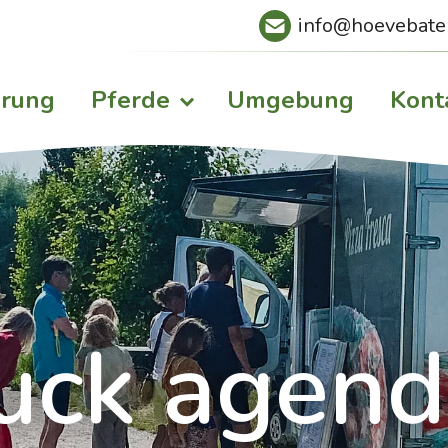
info@hoevebate
rung
Pferde
Umgebung
Kont
uck agen