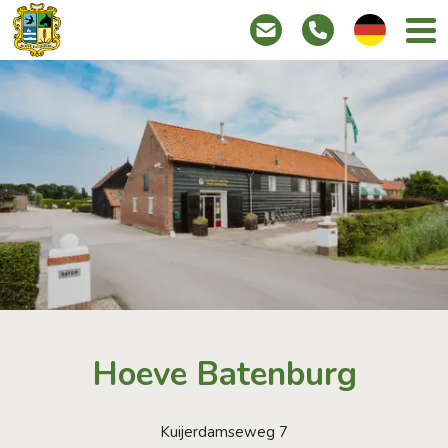
info@hoevebatenburg.n
Tel:
Nederlands
+31(0)
111
671
726
Hoeve Batenburg
Kuijerdamseweg 7